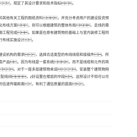
，规定了其设计要求和技术指标。
和其他有关工程的图纸资料，并充分考虑用户的建设投资预
化布线方案，则可以根据建筑的整体布局、走线的需
期工程完成。如果是在原有建筑物的基础上与室内装修工程同
行布线实施设计。
建设机构的需求，选择合适类型的布线线缆和接插件。所
套产品。因为布线是一套系统，而不是线缆和元件的简
。对于一座多层建筑物来说，安装整个建筑物网
置配线间，z好设置在楼层的中段。这样设计不但可以尽
的信道传输距离，有利丁通信质量的提高。