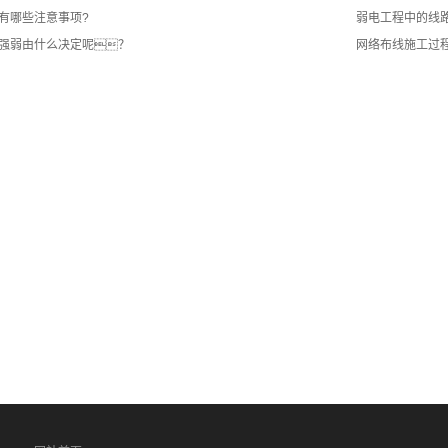
有哪些注意事项?
弱电工程中的线
信号强弱由什么决定呢？
网络布线施工过