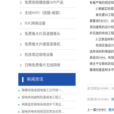
免费视频播放器APP产品
有着严格的规定和
2.根据实际
无线WIFI（锐捷-维盟）
首先要对工程
算要求、应
H3C网络设备
求向建筑的设计机
步实施的布线工程
免费看大片高清摄像头
3.注意选材
免费看大片硬盘录像机
布线实施设计
选布线材料等级的
机房周边弱电设备
单组合。布局
络主干交换机的信
日韩免费看片无线网络
量缩短垂直和水平
新闻资讯
本文网址：http://
微模块强电弱电施工分开统一...
弱电布线建筑防雷接地工程工...
关键词：
网络监控弱电系统成中下游企...
上一篇：
重
弱电供电布局规范优势及劣势...