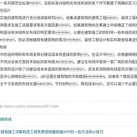
一系列规范化标准，这些标准对结构化布线系统的各个环节都做了明确的定义
情况设计
实施的建筑物进行充分地调查研究，收集该建筑物的建筑工程、装修工程
用需求及施工进度要求等各方面因素。如果建筑物尚在筹建之中就确定了结构
构提出有关结构化布线的特定要求，以便在建筑施工的同时将一些布线的前
，则必须根据原有建筑物的情况、装修工程设计和实际勘查结果进
和布局
中的选材用料和布局安排对建设成本有直接的影响。在设计中，应根据网络
不同对总体方案技术指标的影响很大。建议在布线中使用一家厂商的系列配
安排的设计除了对建设成本有直接的影响外，还关系到网络布线是否合理
息中心网络机房，z好设置在建筑物的中部楼层。如果各个楼层设
主干子系统的布线长度，节约材料，降低成本，还可以减少不必要
www.ccpitrz.com/news/503.html
网络布线
庆弱电施工详解机房工程免费视频播放器APP的一些方法和小技巧