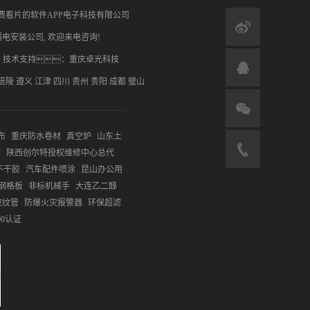
.com/ 重庆免费看片的软件APP电子科技有限公司
弱电安装公司
, 欢迎来电咨询!
技术支持：
重庆卓光科技
涪陵
遵义
江津
四川
贵州
贵阳
成都
璧山
布
重庆防水卷材
真空炉
山东土
镁
陕西创尔特授权维修中心总代
不干胶
汽车配件喷涂
昆山办公用
钢格板
非标机械手
大连乙二醇
波纹管
防爆火灾报警器
环保超滤
000认证