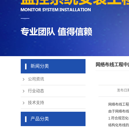
硬盘录像机
机房周边弱
日韩免费看
电设备
片无线网络
网络布线工程中
新闻分类
公司资讯
发布日
行业动态
技术支持
网络布线工程
由于网络布线
产品分类
1.符合规范
结构化布线的