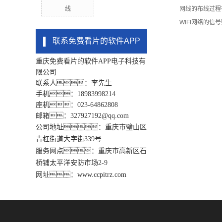
线
网线的布线过程
WIFI网络的
联系免费看片的软件APP
重庆免费看片的软件APP电子科技有
限公司
联系人：李先生
手机：18983998214
座机：023-64862808
邮箱：327927192@qq.com
公司地址：重庆市璧山区
青杠街道大字街339号
服务网点：重庆市高新区石
桥铺太平洋安防市场2-9
网址：www.ccpitrz.com