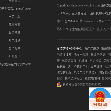
网站首页
Copyright © http://www.ccpitrz
关于免费看片的软件APP
专业从事于
重庆弱电施工
,
重庆网络布线
,
产品中心
渝ICP备21824568号
Powered by
祥云平台
解决方案
热推产品
| 主营区域：
重庆
万州
服务领域
外包维护
合作客户
友情链接：
自闭症康复
重庆篷
地征收律师
洗发水代理
高纯电熔氧化
新闻资讯
理
橡胶道口板
机械油
同步排吸
沈阳
联系免费看片的软件APP
品销售
通用桥式起重机
真空钎焊
大连
沈阳有机板
PVC电缆料造粒机
PE钢带
棉心
超窄边拼接屏
SMC电磁阀
ISO9
渝公网安备 50022702000665号