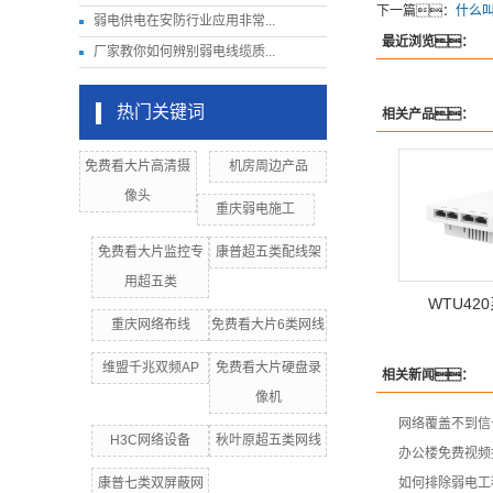
下一篇：
什么
弱电供电在安防行业应用非常...
最近浏览：
厂家教你如何辨别弱电线缆质...
热门关键词
相关产品：
免费看大片高清摄
机房周边产品
像头
重庆弱电施工
免费看大片监控专
康普超五类配线架
用超五类
WTU42
重庆网络布线
免费看大片6类网线
维盟千兆双频AP
免费看大片硬盘录
相关新闻：
像机
网络覆盖不到信
H3C网络设备
秋叶原超五类网线
办公楼免费视频
康普七类双屏蔽网
如何排除弱电工